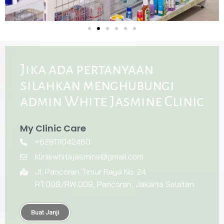
Jika ada pertanyaan
silahkan menghubungi
admin White Jasmine Clinic
My Clinic Care
+628111042460
klinikwhitejasmine@gmail.com
Jl. Pancoran Timur Raya No. 24
RT.009/RW.008, Pancoran, Jakarta Selatan
Buat Janji