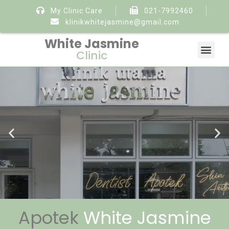
My Clinic Care
021-7992460
klinikwhitejasmine@gmail.com
White Jasmine
Clinic
Apotek
White Jasmine