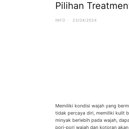
Pilihan Treatmen
Skip
to
content
INFO
·
23/04/2024
Memiliki kondisi wajah yang ber
tidak percaya diri, memiliki kul
minyak berlebih pada wajah, dap
pori-pori wajah dan kotoran akan